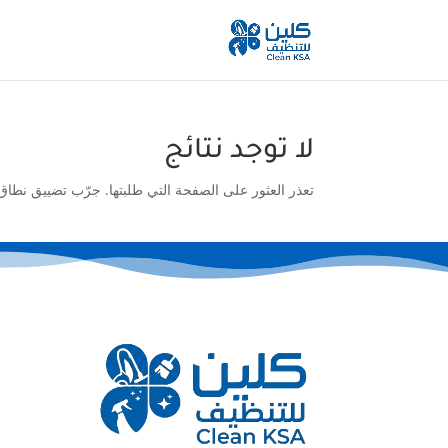
لا توجد نتائج
تعذر العثور على الصفحة التي طلبتها. جرّب تضييق نطاق 