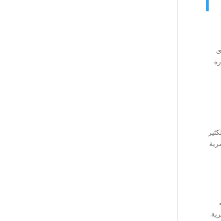
ي
رة
كثير
رية
رية