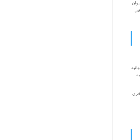
يوان
 في
ائية
ة
أخرى