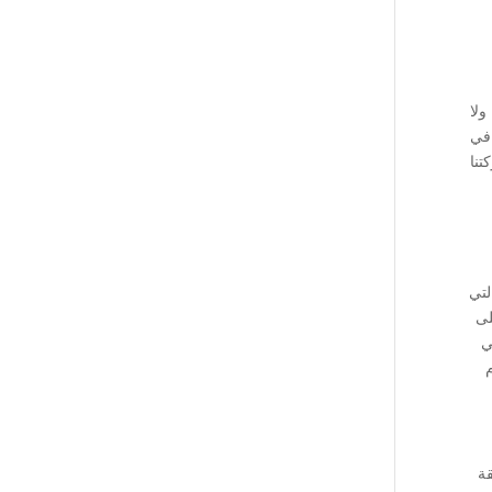
ولا
 في
تنا
لتي
لى
ي
م
قة