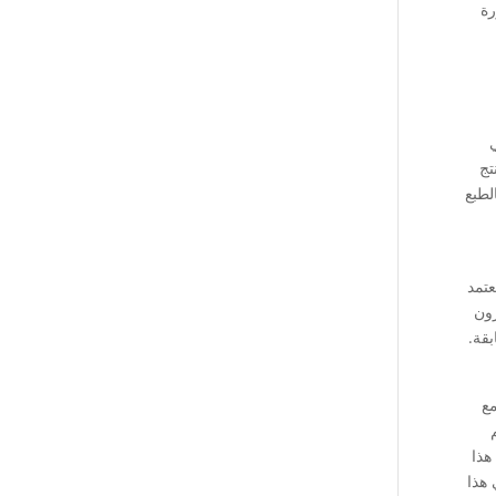
رة
تج
لطبع
تمد
رون
بقة.
مع
م
هذا
 هذا