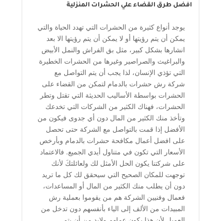
افضل طرق القضاء علي الحشرات المنزلية
يوجد أنواع كثيرة من الحشرات التي تهدد الحياة والتي
يمكن أن يتم رؤيتها أو لا يمكن أن يتم رؤيتها الا بعد
انشارها بشكل كبير، مثل بق الفراش والنمل الأبيض
والبراغيث والصراصير وغيرها من الحشرات الخطيرة
التي تؤذي الإنسان، لذا يجب أن يتم التواصل مع
شركة رش حشرات بالدمام لتمكن من القضاء على
الحشرات بواسطة الأساليب الحديثة التي تقتل وتطر
الحشرات، فهناك الكثير من الشركات التي تخدعك
وتأخذ منك الكثير من المال دون أي جدوى فيكون من
الأفضل إذا قمت بالتواصل مع الشركة حتى تحصل
على افضل أعمال مكافحة حشرات بالدمام وبأرخص
الأسعار التي تكون في متناول أيدي الجميع. فالاعتماد
على شركتنا يكون الحل الأمثل لك ولعائلتكَ لأنك
توجهت للمكان الصحيح التي سيحقق لك كل ما تريد
دون أن يطلب منك الكثير من المال أو المساعدات،
فعمال وفنيين الشركة هم من يقوموا بعملية رش
المبيدات من الألف إلى الياء بأنفسهم دون تدخل من
العميل لأن هذا يكون عملهم ولابد من أن يتم