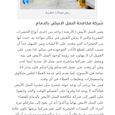
رش مبيدات حشرية
شركة مكافحة النمل الابيض بالدمام
يعتبر النمل الأبيض ( الارضة ) واحد من إحدى أنواع الحشرات
المقززة والتي لا يمكن العيش في مكان تتواجد به، حيث أنها
من الحشرات التي تتغذى على الأخشاب ومن السهل جداً أن
تسبب التلف لقطع الأثاث الموجودة في بيتكم، لذا يجب على
العميل أن لا يتهاون عند رؤيته لوجود النمل الأبيض في بيته
ويتصل على شركتنا مباشرة حتى يصل لكَ مندبنا أينما كنت
وفي أي وقت نحن نعمل لخدمتكم ولراحتكم على مدار 24
ساعة في الأسبوع، كما نقدم لكم خدمة العملاء لتلقي شكاوي
واستفسارات وتعليقات العملاء في أي وقت.
فمن منا يرغب أن يوجد حوله حشرة مثل حشرة النمل الأبيض
فبالتأكيد لا يوجد لذا وفروا على أنفسكم الوقت والجد واذهبوا
على الفور إلى شركة مكافحة النمل الأبيض بالدمام للقضاء
على النمل الابيض نهائياً وتأكدوا أنه لن يعود إلى منازلكم مرة
أخرة، لأن المبيدات الحشرية التي تقم شركتنا برشها تكون عالية
الجودة مصرح بها عالمياً ومن وزارة الصحة وتدوم لسنة أو أكثر