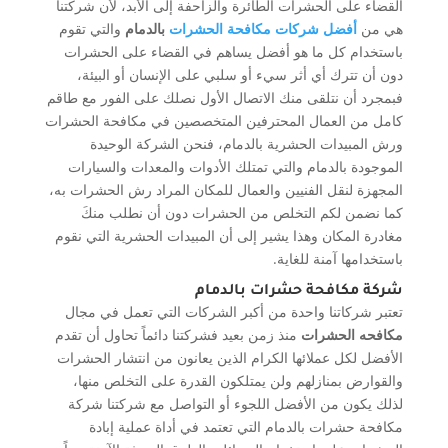
القضاء على الحشرات الطائرة والزاحفة إلى الأبد، لأن شركتنا
هي من
أفضل شركات مكافحة الحشرات
بالدمام
والتي تقوم
باستخدام كل ما هو أفضل يساهم في القضاء على الحشرات
دون أن تترك أي أثر سيء أو سلبي على الإنسان أو البيئة،
فبمجرد أن نتلقى منك الاتصال الأول نصلك على الفور مع طاقم
كامل من العمال المحترفين المتخصصين في مكافحة الحشرات
ورش المبيدات الحشرية بالدمام، فنحن الشركة الوحيدة
الموجودة بالدمام والتي تمتلك الأدوات والمعدات والسيارات
المجهزة لنقل الفنيين والعمال للمكان المراد رش الحشرات به،
كما نضمن لكم التخلص من الحشرات دون أن نطلب منكَ
مغادرة المكان وهذا يشير إلى أن المبيدات الحشرية التي نقوم
باستخدامها آمنة للغاية.
شركة
مكافحة
حشرات
بالدمام
تعتبر شركاتنا واحدة من أكبر الشركات التي تعمل في مجال
مكافحه الحشرات
منذ زمن بعيد فشركتنا دائماً تحاول أن تقدم
الأفضل لكل عملائها الكرام الذين يعانون من انتشار الحشرات
والقوارض بمنازلهم ولن يمتلكون القدرة على التخلص منها،
لذلك يكون من الأفضل اللجوء أو التواصل مع شركتنا شركة
مكافحة حشرات بالدمام التي تعتمد في أداة عملية إبادة