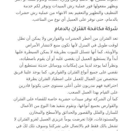
ويظهر مفعولها فور عملية رش المبيدات ونوفر لكم خدمة
التنظيف والتطهير والتعقيم بعد الانتهاء من عملية رش حشرات
بالدمام، حتى نوفر على العميل أي نوع من المتاعب.
شركة مكافحة الفئران بالدمام
تعد الفئران من أخطر الحشرات والقوارض ولا يمكن أن تظل
لوقت طويل في المنزل لأنها تكون منبع لانتشار الأمراض
والأوبئة، كما أنها تتسلل للبيوت بطريقة لا يمكن السيطرة عليها
أبداً ولا يستطيع العميل أن يقضي عليه أو أن يقوم باصطياده،
ونظراً لما يوجد لدينا من إمكانيات ووسائل حديثة نستطيع أن
نقضي على جميع أنواع الفئران والقوارض، كما يوجد علينا فريق
متخصص من العمال للعمل على اصطياد الفئران بطرقة
احترافية فهم مدربون على أعلى مستوى حتى يكونوا قادرين
على القيام بهذا العمل الصعب.
كما أن الشركة توفر مبيدات حشرية خاصة للقضاء على الفئران
والقوارض بجميع أنواعها، ونقوم بتنفيذ هذا النوع من الأعمال
للمنازل والفلل والقصور والحدائق والأسطح والمخازن
والمستودعات، فإذا تعرضت يوماً عزيزي العميل لغزو الفئران لا
تشغل بالك فقط قم بالاتصال على شركتنا وسوف نلك لكَ في