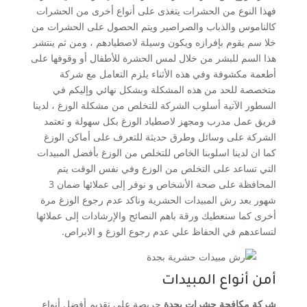
فهذا النوع من الحشرات يتغذى على أنواع أخرى من الحشرات
كالناموس والذباب والصراصير ويتم الحصول على الحشرات من
خلا سم يقوم بإفرازه ويكون وسيلة لاصطيادهم ، ومن ثم ينتشر
هذا السم للبشر من خلال لمس الحشرة للأطفال أو وقوفها على
أطعمة مكشوفة وفي هذه الأثناء يلزم التعامل مع شركة
متخصصة للحد من هذه المشكلة وبشكل نهائي وإليكم في
السطور الآتية أسلوب الشركة للتخلص من مشكلة الوزغ ، لدينا
فريق عمل مدرب ومجهز لاصطياد الوزغ بكل سهولة و تعتمد
الشركة على وسائل وطرق حديثة للتعرف على أماكن الوزغ
كما ان لدينا اسلوبنا الخاص للتخلص من الوزغ بأفضل المبيدات
التي تساعد على التخلص من الوزع وفي نفس الوقت يتم
المحافظة على صحة الأشخاص و نوفر إلى عملائها ضمان 3
شهور بعد رش المبيدات الحشرية وناكد عدم رجوع الوزغ مرة
أخرى كما سنعطيك ورقة باهم النصائح والإرشادات إلى عملائها
لتساعدهم في الحفاظ علي عدم رجوع الوزغ و الابراص.
أمن أنواع المبيدات
شركة مكافحة حشرات بجدة
حريصة على تقديم أفضل أنواع