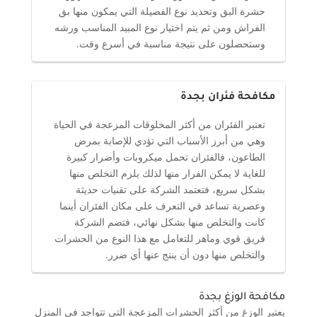
حشرة البق وتحديد نوع الفصيلة التي يمكون منها بق
الفراش ومن ثم يتم اختيار نوع المبيد المناسب ورشه
وستحصلون على نتيجة مناسبة في أسرع وقت.
مكافحة فئران بجدة
تعتبر الفئران من أكثر المخلوقات المزعجة في الحياة
وهي من أبرز الأسباب التي تؤدي للإصابة بمرض
الطاعون، فالفئران تحمل ميكروبات وأضرار كبيرة
للغاية لا يمكن الفرار منها لذلك يلزم التخلص منها
بشكل سريع، فتعتمد الشركة على تقنيات حديثة
وعصرية تساعد في التعرف على مكان الفئران أينما
كانت والتخلص منها بشكل نهائي، فتضم الشركة
فريق قوي وماهر للتعامل مع هذا النوع من الحشرات
والتخلص منها دون أن ينتج عنها أي ضرر.
مكافحة الوزغ بجدة
يعتبر الوزغ من أكثر الحشرات المزعجة التي تتواجد في المنزل