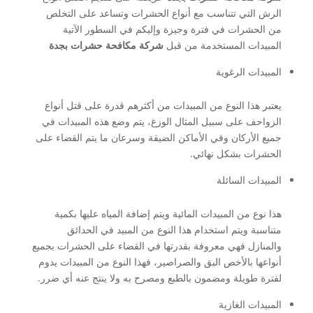
الرش التي تتناسب مع أنواع الحشرات وتساعد على التخلص
من الحشرات في فترة وجيزة وإليكم في السطور الآتية
المبيدات المستخدمة من قبل
شركة مكافحة حشرات بجدة
المبيدات الرغوية
يعتبر هذا النوع من المبيدات من أكثرهم قدرة على قتل أنواع
الزواحف على سبيل المثال الوزغ، يتم وضع هذه المبيدات في
جميع الأركان وفي الأماكن الضيقة وسرعان ما يتم القضاء على
الحشرات بشكل نهائي.
المبيدات السائلة
هذا نوع من المبيدات المائية ويتم إضافة المياه عليها بكمية
متناسبة ويتم استخدام هذا النوع من المبيد في الحدائق
والمنازل فهي معروفة بقدرتها في القضاء على الحشرات بجميع
أنواعها بالأخص البق والصراصير، فهذا النوع من المبيدات يدوم
لفترة طويلة ومضمون بالطبع ومصرح به ولا ينتج عنه أي ضرر.
المبيدات الغازية