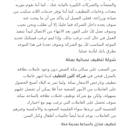
والمنشآت والشركات الكبيرة بالنيابة عنك ، كما أننا نقوم بتوريد
معدات وخامات التنظيف، كما أننا نوفر خدمات اللاند سكيب من
صيانة وزراعة، فعلى العميل أن يتأكد من أن ما يبحث عنه
سوف يجده داخل الشركة فما عليكَ إلا أن تطلب ونحن نجيب
وسوف نصل لكَ على الفور بعد الانتهاء من الاتصال لنبدأ بتنفيذ
العمل في حال كنت ترغب بذلك، وإذا لمم ترغب فيمكنكَ تحديد
الموعد المناسب لكَ مع الشركة وسوف تجدنا في هذا الموعد
نطرق بابك لتأدية عملنا.
شركة تنظيف نسائية بمكة
من الصعب على سكان مكة العيش دون وجود عاملات نظافة
بالمنزل فنحن في
شركة كلين للتنظيف
لدينا امهر عاملات
تنظيف وبارخص الاسعار بمكة ولما تمر به البلاد أصبح الحصول
على العاملات من الأمور الصعبة جداً فلا يمكن أن تحصل عليهم
بسهولة، ولكن مع شركة توظيف
عاملات نظافة بالساعة بمكة
سوف تحصل على العاملات التي ترغب بهم مع اختيارك
للجنسية التي تريدها سواء الفلبينية السعودية والأندلسية وغيرهم
من العاملات، يوجد لدينا أيضاً جالسات أطفال وكبار السن.
تنظيف منازل بالساعة بمدينة مكة