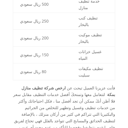
خدمة تنظيف
500 ريال سعودي
منازل
تنظيف كنب
250 ريال سعودي
بالبخار
تنظيف موكيت
200 ريال سعودي
بالبخار
غسيل خزانات
150 ريال سعودي
المياه
تنظيف مكيفات
80 ريال سعودي
سبليت
فأنت عزيزنا العميل تبحث عن
ارخص شركة تنظيف منازل
بمكة
لتتعامل معها وتمنحكَ أفضل خدمات التنظيف مقابل سعر
فلا أظن أنكَ ممكن أن تجد أفضل منا ، فكل احتياجاتك وأكثر
من خدمات تنظيف وغسيل وتطهير للتخلص من الجراثيم
والبكتيريا التي تتراكم في كثير من أركان منزلك ، بالإضافة
لتنظيف الحدائق والمسابح التي تتواجد بالفلل فهي تحتاج لفريق
خاص ليقوم بتنظيفها وفحصها للتأكد من عدم وجود أي عيوب