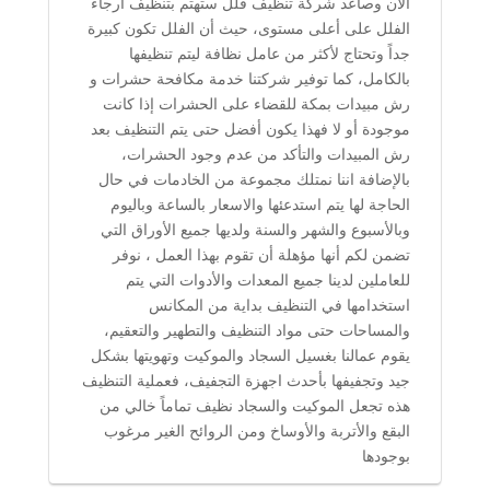
الآن وصاعد شركة تنظيف فلل ستهتم بتنظيف أرجاء
الفلل على أعلى مستوى، حيث أن الفلل تكون كبيرة
جداً وتحتاج لأكثر من عامل نظافة ليتم تنظيفها
بالكامل، كما توفير شركتنا خدمة مكافحة حشرات و
رش مبيدات بمكة للقضاء على الحشرات إذا كانت
موجودة أو لا فهذا يكون أفضل حتى يتم التنظيف بعد
رش المبيدات والتأكد من عدم وجود الحشرات،
بالإضافة اننا نمتلك مجموعة من الخادمات في حال
الحاجة لها يتم استدعئها والاسعار بالساعة وباليوم
وبالأسبوع والشهر والسنة ولديها جميع الأوراق التي
تضمن لكم أنها مؤهلة أن تقوم بهذا العمل ، نوفر
للعاملين لدينا جميع المعدات والأدوات التي يتم
استخدامها في التنظيف بداية من المكانس
والمساحات حتى مواد التنظيف والتطهير والتعقيم،
يقوم عمالنا بغسيل السجاد والموكيت وتهويتها بشكل
جيد وتجفيفها بأحدث اجهزة التجفيف، فعملية التنظيف
هذه تجعل الموكيت والسجاد نظيف تماماً خالي من
البقع والأتربة والأوساخ ومن الروائح الغير مرغوب
بوجودها