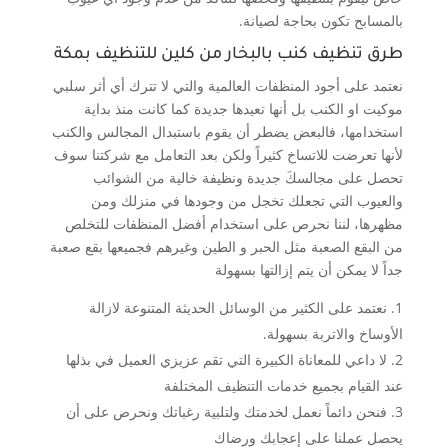
بالمسابح تكون بحاجة لصيانة.
طرق تنظيف كنب بالبخار من كلين للتنظيف بمكة
نعتمد على أجود المنظفات العالمية والتي لا تترك أي أثر سلبي
موكيت او الكنب بل أنها تعيدها جديدة كما كانت منذ بداية
استخدامها، فالبعض يضطر أن يقوم باستبدال المجالس والكنب
لأنها تعرضت للاتساخ كثيراً ولكن بعد التعامل مع شركتنا سوف
تحصل على مجالسكَ جديدة ونظيفة خالية من الشوائب
والعيوب التي تجعلك تخجل من وجودها في منزلك ومن
مظهرها، لننا نحرص على استخدام أفضل المنظفات للتخلص
من البقع الصعبة مثل الحبر و الطين وغيرهم فجميعها بقع صعبة
جداً لا يمكن أن يتم إزالتها بسهولة
نعتمد على الكثير من الوسائل الحديثة المتنوعة لازالة
الأوساخ والاتربة بسهولة.
لا داعي للمعاناة الكبيرة التي تقم عزيزي العميل في بذلها
عند القيام بجميع خدمات التنظيف المختلفة
فنحن دائماً نعمل لخدمتك ولتلبية رغباتك ونحرص على أن
يحصل عملنا على إعجابك ورضاك