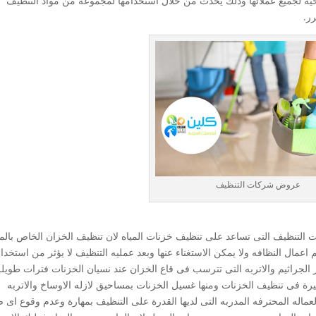
ة لجميع عملائها وذلك يحدث من خلال استخدامها لمجموعة من مواد التنظيف
ر.
عروض شركات التنظيف
التنظيف التى تساعد على تنظيف خزنات المياه لان تنظيف الخزان الخاص بالم
مال النظافه ولا يمكن الاستغناء عنها وبعد عمليه التنظيف لا يؤثر من استخدا
 الجراثيم والاتربه التى تترسب فى قاع الخزان عند نسيان الخزنات فترات طويل
رة فى تنظيف الخزنات ومنها غسيل الخزنات بمساحيق لازله الاوساخ والاتربه
العماله المحترفه المدربه التى لديها القدرة على التنظيف بمهارة وعدم وقوع اى 