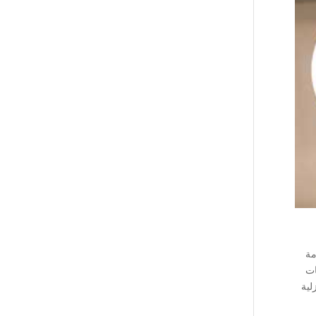
مة
ات
لية