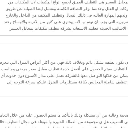
ايل العسير هى التنظيف العميق لجميع انواع المكيفات لان المكيفات من
ات او الفلل وخدمتنا توفر النظافه الكامله وتشمل ايضا الصيانه عن طريق
ديهم المهارة العاليه فى ذللك المجال وتنظيف المكيف من الداخل والخارج
وريه التى يجب ان تهتم بها لانه ييحتوى على كثير من الاتربه والاوساخ وعند
 الاساليب الحديثه فعليك الاستعانه بشركة تنظيف مكيفات بمحايل العسير
 أن تكون نظيفة بشكل دائم وبخلاف ذلك فهي من أكثر أغراض المنزل التي تتعر
كلين للتنظيف سيتم الحصول على أفضل خدمة تنظيف مقابل سعر مرضي ومناسب
 يمكن من خلالها التواصل معها فالشركة تعمل على مدار الأسبوع دون حدوث أي
نظيف شاملة المجالس بكافة مستلزمات المنزل عليكم سرعة التوجه إلى
ية وخالية من أي مشكلة وذلك بالتأكيد ما سيتم الحصول عليه من خلال التعام
التنظيف عل ى مجموعة من العمالة الخبيرة والمؤهلة في مجال التنظيف، فا