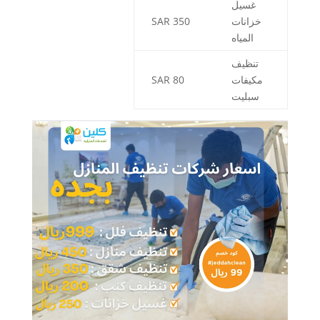
غسيل
خزانات
350 SAR
المياه
تنظيف
مكيفات
80 SAR
سبليت