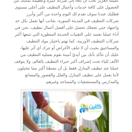
عميلنا العزيز تحب أن تلجأ إلى شركة كبيرة وعظيمة تمكنك من
الحصول على كافة خدمات وأعمال التنظيف على أعلى مستوى
فطلبك عندنا سوف نقدم لك اليوم واحدة من أكبر وأبرز
شركات التنظيف في المدينة المنورة، بجانب أنها تعمل بكل جد
واجتهاد حتى تجعلك تحصل على أفضل أعمال تنظيف، نحن في
أداء عملنا نعتمد على التقنيات الحديثة المتطورة التي تتبعها أكبر
شركات التنظيف الأوربية، كما نهتم باختيار مواد التنظيف
والمساحيق بحيث أن لا تتلف الأغراض أو تترك أي آثر عليها،
عليك أن تتأكد بأنك بين أيديً أمينة نقوم بعملية التنظيف من
الألف للياء تحت إشراف أكبر خبراء التنظيف بالعالم، ولا يتوقف
عملنا عند تنظيف المنازل فقط بل أن نشطنا أكبر مما تتخيلون
لأننا نعمل على تنظيف المنازل والفلل والقصور والمصانع
والمدارس والمستشفيات والمساجد وغيرهم.