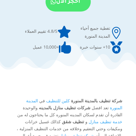
احجز الان
تغطية جميع أحياء


4.8/5 تقييم العملاء
المدينة المنورة


10+ سنوات خبرة
+10,000 عميل
شركة تنظيف بالمدينة المنورة
كلين للتنظيف
في
المدينة
المنورة
تعد افضل
شركات تنظيف منازل بالمدينه
والوحيدة
القادرة أن تقدم لسكان المدينه المنوره كل ما يحتاجون له من
خدمة تنظيف منازل
و
تنظيف شقق
كذالك غسيل خزانات
ومكيفات وحتي التعقيم وخلافه من خدمات التنظيف المنزلية ،
بالإضافة إلى أن
شركه تنظيف منازل
تعتمد في جميع أعمال