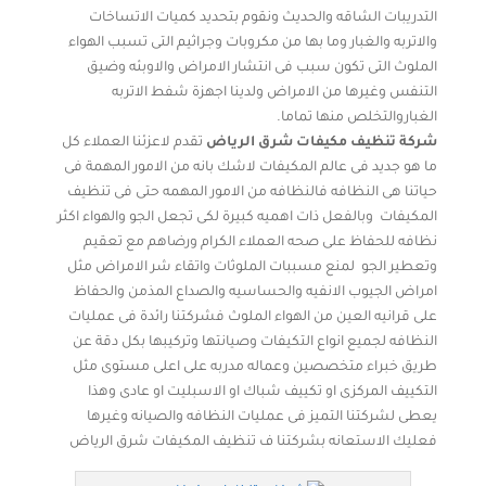
التدريبات الشاقه والحديث ونقوم بتحديد كميات الاتساخات
والاتربه والغبار وما بها من مكروبات وجراثيم التى تسبب الهواء
الملوث التى تكون سبب فى انتشار الامراض والاوبئه وضيق
التنفس وغيرها من الامراض ولدينا اجهزة شفط الاتربه
الغباروالتخلص منها تماما.
شركة تنظيف مكيفات شرق الرياض
تقدم لاعزئنا العملاء كل
ما هو جديد فى عالم المكيفات لاشك بانه من الامور المهمة فى
حياتنا هى النظافه فالنظافه من الامور المهمه حتى فى تنظيف
المكيفات وبالفعل ذات اهميه كبيرة لكى تجعل الجو والهواء اكثر
نظافه للحفاظ على صحه العملاء الكرام ورضاهم مع تعقيم
وتعطير الجو لمنع مسببات الملوثات واتقاء شر الامراض مثل
امراض الجيوب الانفيه والحساسيه والصداع المذمن والحفاظ
على قرانيه العين من الهواء الملوث فشركتنا رائدة فى عمليات
النظافه لجميع انواع التكيفات وصيانتها وتركيبها بكل دقة عن
طريق خبراء متخصصين وعماله مدربه على اعلى مستوى مثل
التكييف المركزى او تكييف شباك او الاسبليت او عادى وهذا
يعطى لشركتنا التميز فى عمليات النظافه والصيانه وغيرها
فعليك الاستعانه بشركتنا ف تنظيف المكيفات شرق الرياض