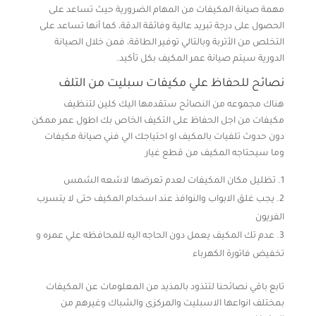
مهمة صيانة المكيفات من المهام الضرورية حيث تساعد على
الحصول على درجة تبريد عالية وفائقة الدقة، كما أنها تساعد على
التخلص من الأتربة وبالتالي توفير الطاقة، فمن خلال الصيانة
الدورية سيتم صيانة عمر المكيف بكل تأكيد.
نصائح للحفاظ علي مكيفات سبليت من التلف
هناك مجموعه من النصائح ستقدمها اليك كلين لتنظيف
مكيفات من اجل الحفاظ على التكيف الخاص بك اطول عمر ممكن
دون حدوث تلفيات بالمكيف او احتياجك الي فني صيانة مكيفات
وما سيحتاجه المكيف من قطع غيار
تظليل مكان المكيفات لعدم تعرضها لاشعه الشمس
يجب غلق الابواب والنوافذ عند اسخدام المكيف حتى لا يتسرب
الفريون
عدم تك المكيف يعمل دون الحاجه اليه للمحافظه علي عمره و
تخفيض فاتورة الكهرباء
تابع باقي نصائحنا لتتذود بالمذيد من المعلومات عن المكيفات
بمختلف انواعها الاسبليت والمركزى والشباك وغيرهم من