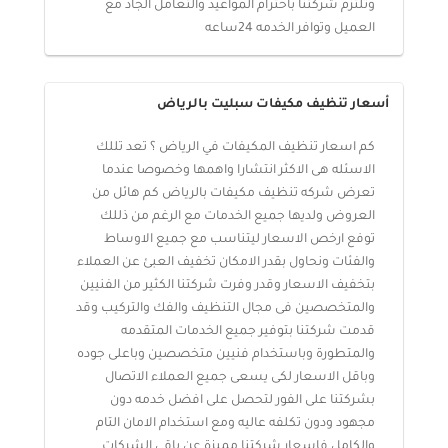
وتلتزم شركتنا باحترام المواعيد والتعامل الجاد مع
العميل وتوافر الخدمه 24ساعه
أسعار تنظيف مكيفات سبليت بالرياض
كم اسعار تنظيف المكيفات في الرياض ؟ تعد تللك
الاسئله هى الاكثر انتشارا واهمها وخصوصا عندما
تعرض شركه تنظيف مكيفات بالرياض كم هائل من
العروض ولديها جميع الخدمات مع الرغم من ذللك
توفع ارخص الاسعار ليتناسب مع جميع الاوساط
والفئات ونحاول بقدر الامكان تخفيف العبئ عن العملاء
بتخفيف الاسعار وقدر وفرت شركتنا الكثير من الفنيين
والمتخصصين فى مجال التنظيف والفك والتركيب وقد
قدمت شركتنا بتوفير جميع الخدمات المتقدمه
والمتطورة وباستخدام فنيين متخصصين وباعلى جوده
وباقل الاسعار لكى يسعى جميع العملاء الاتصال
بشركتنا على الفور لتحصل على افضل خدمه دون
مجهود ودون تكلفه عاليه ومع استخدام الامان التام
والكامل فاسعار شركتنا مميزة عن باقى الشركات