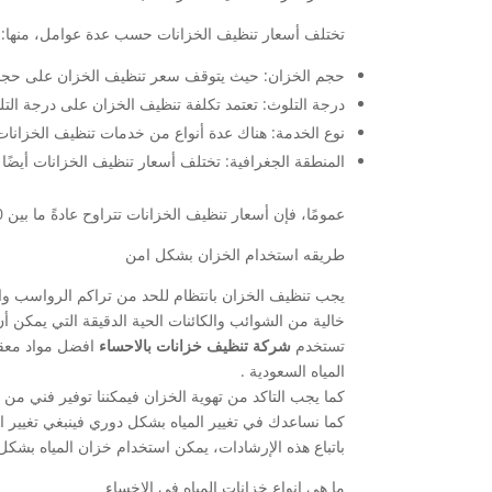
تختلف أسعار تنظيف الخزانات حسب عدة عوامل، منها:
حجم الخزان: حيث يتوقف سعر تنظيف الخزان على حجمه،
درجة التلوث: تعتمد تكلفة تنظيف الخزان على درجة التلو
نوع الخدمة: هناك عدة أنواع من خدمات تنظيف الخزانات 
المنطقة الجغرافية: تختلف أسعار تنظيف الخزانات أيضًا
عمومًا، فإن أسعار تنظيف الخزانات تتراوح عادةً ما بين 150 إلى 500 ريال سعودي في المملكة العربية السعودية، وتختلف هذه الأسعار بحسب العوامل المذكورة أعلاه.
طريقه استخدام الخزان بشكل امن
يجب تنظيف الخزان بانتظام للحد من تراكم الرواسب والبك
خالية من الشوائب والكائنات الحية الدقيقة التي يمكن 
تستخدم
شركة تنظيف خزانات بالاحساء
افضل مواد معقم
المياه السعودية .
كما يجب التاكد من تهوية الخزان فيمكننا توفير فني من
كما نساعدك في تغيير المياه بشكل دوري فينبغي تغيير 
باتباع هذه الإرشادات، يمكن استخدام خزان المياه بشكل
ما هى انواع خزانات المياه في الاخساء