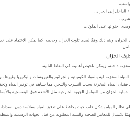
واسب.
ء الداخل إلى الخزان.
للشرب.
ومدى احتوائها على الملوثات.
 الخزان، ويتم ذلك وفقًا لمدى تلوث الخزان وحجمه. كما يمكن الاعتماد على
امل.
ظيف الخزان
لمخزنة داخله، ويمكن تلخيص أهميته في النقاط التالية:
لمياه المخزنة فيه بالمواد الكيميائية والجراثيم والفيروسات والبكتيريا وغيرها
 فقدان المياه المخزنة بسبب التسرب والتبخر، مما يساهم في توفير المياه وتخفي
 حماية الخزان من العوامل الجوية الخارجية مثل الأشعة فوق البنفسجية والأمطا
لى نظام المياه بشكل عام، حيث يحافظ على تدفق المياه بسلاسة دون انسدادات
 مهمًا للامتثال للمعايير الصحية والبيئية المطلوبة من قبل الجهات الرسمية والمنظ