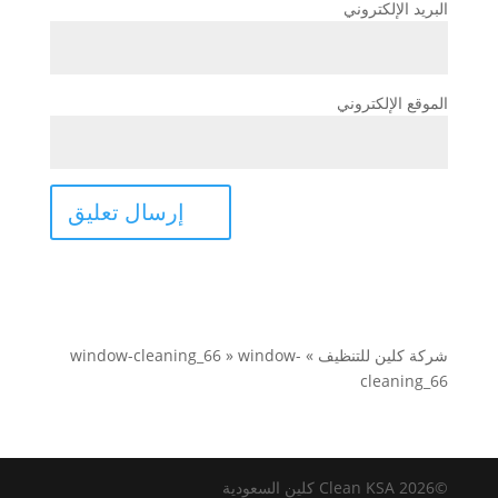
البريد الإلكتروني
الموقع الإلكتروني
شركة كلين للتنظيف
»
window-
»
window-cleaning_66
cleaning_66
©2026 Clean KSA كلين السعودية