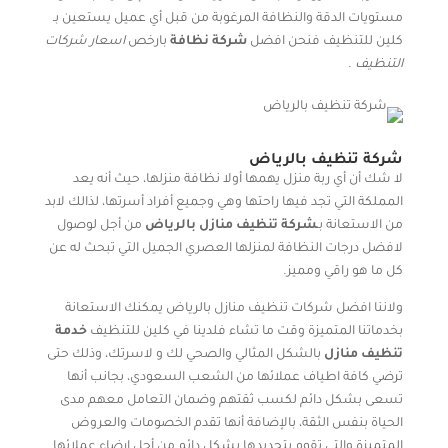
مستويات الدقة والنظافة المرغوبة من قبل أي عميل يستعين بـ
كلين للتنظيف فنحن افضل
شركة نظافة
بارخص
اسعار شركات
التنظيف
.
شركة تنظيف بالرياض
لا شك أن أي ربة منزل يهمها أولا نظافة منزلها، حيث أنه يعد
المملكة التي تجد فيها راحتها وهي وجميع أفراد أسرتها، لذالك لابد
من الاستعانة بـ
شركة تنظيف منازل بالرياض
من أجل لوصول
لافضل درجات النظافة لمنزلها العصري الجميل التي تبحث له عن
كل ما هو راقي ومميز.
ولاننا افضل شركات تنظيف منازل بالرياض يمكنك الاستعانة
بخدماتنا المتميزة وقت ما تشاء فلدينا في كلين للتنظيف
خدمة
تنظيف منازل
بالشكل المثالي والصحي لك و لاسرتك، وذلك حتى
ترضي كافة اطياف عملائها من الشعب السعودي، بجانب أنها
تسعى بشكل دائم لكسب ثقتهم وضمان التعامل معهم مدى
الحياة بنفس الثقة، بالإضافة أنها تقدم الخصومات والعروض
المتميزة والتي تقوم بتجديدها بشكل دائم من أجل ارضاء عملائها