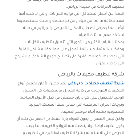
الفائقة على أيدي المتخصصين من الشركات التي برعت في
تنظيف الخزانات في مدينة الرياض.
الصدأ من أخطر المشاكل التي تواجه الخزانات، والتي لا شك أنها
تهدد نظافة ما بها من مياه ومن ثم سلامة و صحة مستخدميها
أيضًا، مما يعرض أصحاب المكان للأمراض والجراثيم في حالة
استخدامهم لما تلك المياه.
يمكننا القيام بالكثير من الأمور التي تتعلق بتنظيف الخزانات
وحفظ سلامتها، حيث أنها تعمل على معالجة المشاكل الفنية
التي يوجد بها، كما انها قادرة على تصليح جميع الشقوق والشروخ
التي توجد بالخزان.
شركة تنظيف مكيفات بالرياض
شركة تنظيف مكيفات بالرياض
تعد حصن الأمان لجميع أنواع
المكيفات الموجودة في كافة المنازل فالمكيفات هي السبيل
الوحيد للحصول على هواء بارد منعش في ظل الأجواء الساخنة
ودرجات الحرارة المرتفعة التي تعاني منها المملكة العربية
السعودية بشدة أثناء موسم الصيف.
ولكن ليس المهم أن يكون الهواء باردًا فقط، بل الأهم من ذلك أن
يكون نظيف ايضا ، ولا ينبعث منه الروائح الكريهة ، لذا يجب
الحرص علي الاستعانه بشركة تنظيف لها خبره في تنظيف و