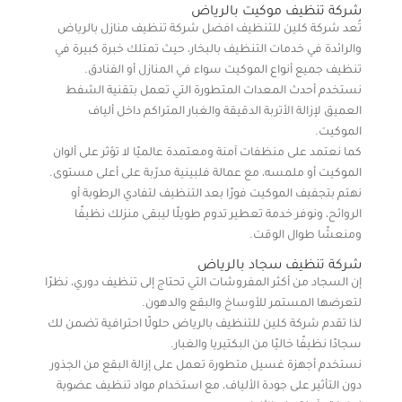
شركة تنظيف موكيت بالرياض
تُعد شركة كلين للتنظيف افضل شركة تنظيف منازل بالرياض
والرائدة في خدمات التنظيف بالبخار، حيث تمتلك خبرة كبيرة في
تنظيف جميع أنواع الموكيت سواء في المنازل أو الفنادق.
نستخدم أحدث المعدات المتطورة التي تعمل بتقنية الشفط
العميق لإزالة الأتربة الدقيقة والغبار المتراكم داخل ألياف
الموكيت.
كما نعتمد على منظفات آمنة ومعتمدة عالميًا لا تؤثر على ألوان
الموكيت أو ملمسه، مع عمالة فلبينية مدرّبة على أعلى مستوى.
نهتم بتجفيف الموكيت فورًا بعد التنظيف لتفادي الرطوبة أو
الروائح، ونوفر خدمة تعطير تدوم طويلًا ليبقى منزلك نظيفًا
ومنعشًا طوال الوقت.
شركة تنظيف سجاد بالرياض
إن السجاد من أكثر المفروشات التي تحتاج إلى تنظيف دوري، نظرًا
لتعرضها المستمر للأوساخ والبقع والدهون.
لذا تقدم شركة كلين للتنظيف بالرياض حلولًا احترافية تضمن لك
سجادًا نظيفًا خاليًا من البكتيريا والغبار.
نستخدم أجهزة غسيل متطورة تعمل على إزالة البقع من الجذور
دون التأثير على جودة الألياف، مع استخدام مواد تنظيف عضوية