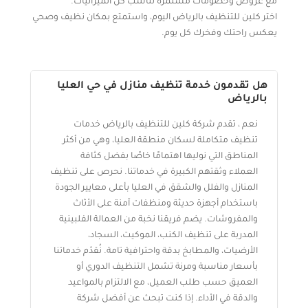
مع عروض وخصومات مستمرة تناسب كل الميزانيات.
اختر كلين للتنظيف بالرياض اليوم، واستمتع بمكان نظيف وصحي
يعكس راحتك وفخرك كل يوم.
هل تقدمون خدمة تنظيف منازل في حي العليا
بالرياض
نعم ، تقدم شركة كلين للتنظيف بالرياض خدمات
تنظيف متكاملة لسكان منطقة العليا، وهي من أكثر
المناطق التي نوليها اهتمامًا خاصًا بفضل كثافة
العملاء وثقتهم الكبيرة في خدماتنا. نحرص على تنظيف
المنازل والفلل والشقق في العليا بأعلى معايير الجودة
باستخدام أجهزة حديثة ومنظفات آمنة على الأثاث
والمفروشات. يضم فريقنا نخبة من العمالة الفلبينية
المدربة على تنظيف الكنب، الموكيت، السجاد،
الأرضيات، والمطابخ بدقة واحترافية تامة. نُقدّم خدماتنا
بأسعار مناسبة ومرنة تشمل التنظيف الدوري أو
العميق حسب طلب العميل، مع الالتزام بالمواعيد
والدقة في الأداء. إذا كنت تبحث عن أفضل شركة