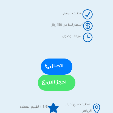
R
تنظيف عميق

أسعار تبدأ من 150 ريال
}
سرعة الوصول
اتصال
احجز الان

تغطية جميع أحياء

4.8/5 تقييم العملاء
الرياض